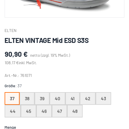
Transferdruck
Fotorealistisch, kleine Auflagen
Bemerkungen
(optional)
Arbeitshose
Cap/Mütze
Logistik
Sonstiges
Digitaldruck
ELTEN
Detailgetreu, Farbverläufe
ELTEN VINTAGE Mid ESD S3S
Warnschutz
Sonstiges
Weiter →
90,90 €
netto (zzgl. 19% MwSt.)
Weiter →
108,17 €
inkl. MwSt.
Wie viele Stück benötigen Sie?
Abbrechen
PDF erstellen
Art.-Nr.:
761071
1-5
6-50
Größe:
37
Einzelstück
Kleine Menge
37
38
39
40
41
42
43
51-200
200+
44
45
46
47
48
Mittlere Menge
Große Menge
Menge