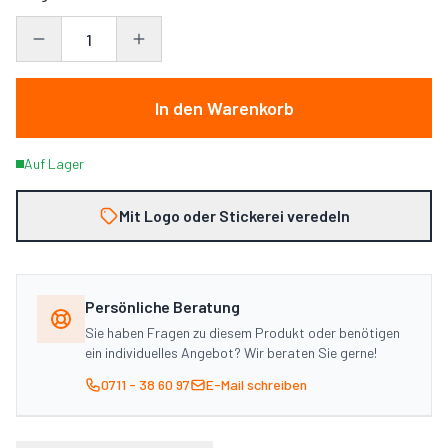
Was möchten Sie aufbringen?
Logo / Grafik
Text / Schriftzug
Firmenlogo,
Namen, Nummern,
In den Warenkorb
Wappen, Icon
Slogan
Auf Lager
Fotorealistisch
Farbverläufe
Fotos, komplexe
Gradients, viele
Mit Logo oder Stickerei veredeln
Bilder
Farben
Persönliche Beratung
Empfehlung anzeigen →
Sie haben Fragen zu diesem Produkt oder benötigen
ein individuelles Angebot? Wir beraten Sie gerne!
0711 - 38 60 97
E-Mail schreiben