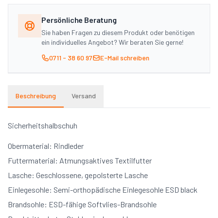
Was möchten Sie aufbringen?
Persönliche Beratung
Logo / Grafik
Text / Schriftzug
Sie haben Fragen zu diesem Produkt oder benötigen
ein individuelles Angebot? Wir beraten Sie gerne!
Firmenlogo,
Namen, Nummern,
Wappen, Icon
Slogan
0711 - 38 60 97
E-Mail schreiben
Fotorealistisch
Farbverläufe
Beschreibung
Versand
Fotos, komplexe
Gradients, viele
Bilder
Farben
Sicherheitshalbschuh
Obermaterial: Rindleder
Empfehlung anzeigen →
Futtermaterial: Atmungsaktives Textilfutter
Lasche: Geschlossene, gepolsterte Lasche
Einlegesohle: Semi-orthopädische Einlegesohle ESD black
Brandsohle: ESD-fähige Softvlies-Brandsohle